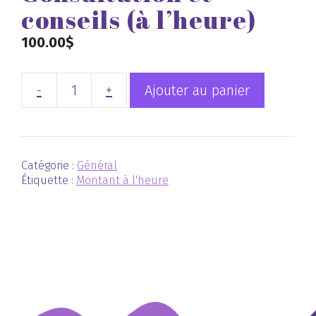
conseils (à l’heure)
100.00
$
-
+
Ajouter au panier
quantité
de
Consultation
et
Catégorie :
Général
conseils
Étiquette :
Montant à l'heure
(à
l'heure)