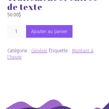
de texte
50.00
$
quantité
Ajouter au panier
de
Traitement
et
Catégorie :
Général
Étiquette :
Montant à
entrée
l'heure
de
texte