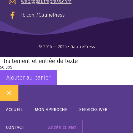
web@gaufrepress.com
fb.com/GaufrePress
© 2016 — 2026 • GaufrePress
Traitement et entrée de texte
50.00
$
Ajouter au panier
Fermer
ACCUEIL
MON APPROCHE
SERVICES WEB
CONTACT
ACCÈS CLIENT