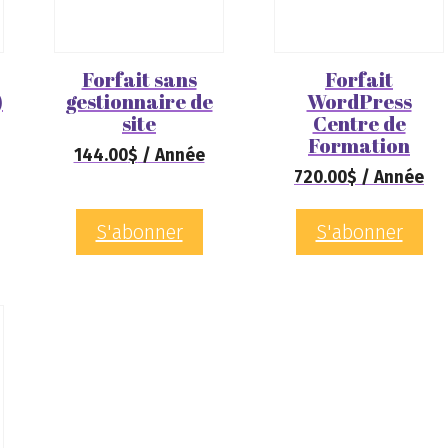
Forfait sans
Forfait
)
gestionnaire de
WordPress
site
Centre de
Formation
144.00
$
/ Année
720.00
$
/ Année
S'abonner
S'abonner